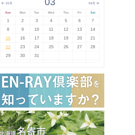
03
02月
04月
Sun
Mon
Tue
Wed
Thu
Fri
Sat
1
2
3
4
5
6
7
8
9
10
11
12
13
14
15
16
17
18
19
20
21
15
22
23
24
25
26
27
28
22
29
30
31