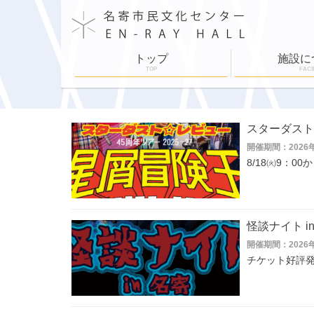
トップ
施設に
TOP
FACI
施設案内
施設利用
舞台設備
各部屋紹介
ホールスケジュ
スターダスト☆レ
開催期間：2026
8/18㈫9：0
怪談ナイト i
開催期間：2026
チケット好評