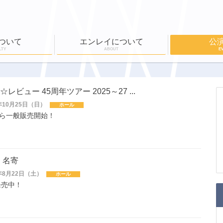
ついて
エンレイについて
公
LTY
ABOUT
E
ール
公演実績
ワークショップ
EN-RAY倶楽部
ホールボランティア
公演一覧
チケット購入
ビュー 45周年ツアー 2025～27 ...
年10月25日（日）
ホール
0から一般販売開始！
n 名寄
年8月22日（土）
ホール
発売中！