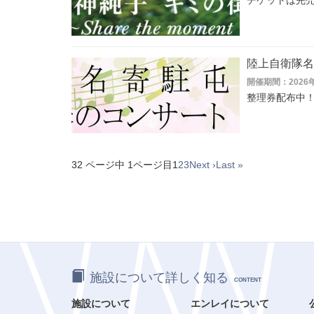
チケットは完
陸上自衛隊名
開催期間：2026
整理券配布中
32 ページ中 1ページ目
1
2
3
Next ›
Last »
施設について詳しく知る
CONTENT
施設について
エンレイについて