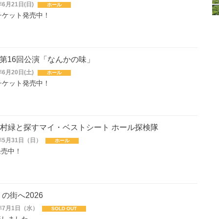
6月21日(日)
ホール
チケット発売中！
画 第16回公演「なんかの味」
6月20日(土)
ホール
チケット発売中！
村緑と探すマイ・ベストシート ホール探検隊
年5月31日（日）
ホール
発売中！
の街へ2026
年7月1日（水）
SOLD OUT