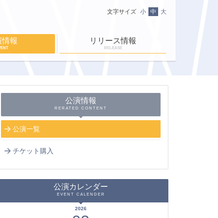
文字サイズ
小
中
大
演情報
リリース情報
VENT
RELEASE
ニュース一覧
ＥＮ-ＲＡＹ通信
ＥＮ-ＲＡＹタイム
公演情報
RERATED CONTENT
公演一覧
チケット購入
公演カレンダー
EVENT CALENDER
2026