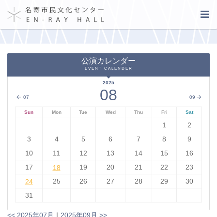
公演カレンダー
EVENT CALENDER
2025
08
07
09
Sun
Mon
Tue
Wed
Thu
Fri
Sat
1
2
3
4
5
6
7
8
9
10
11
12
13
14
15
16
17
18
19
20
21
22
23
18
24
25
26
27
28
29
30
24
31
<< 2025年07月
｜
2025年09月 >>