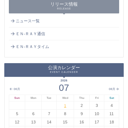
リリース情報
RELEASE
ニュース一覧
ＥＮ-ＲＡＹ通信
ＥＮ-ＲＡＹタイム
公演カレンダー
EVENT CALENDER
2026
07
06月
08月
Sun
Mon
Tue
Wed
Thu
Fri
Sat
1
2
3
4
1
5
6
7
8
9
10
11
12
13
14
15
16
17
18